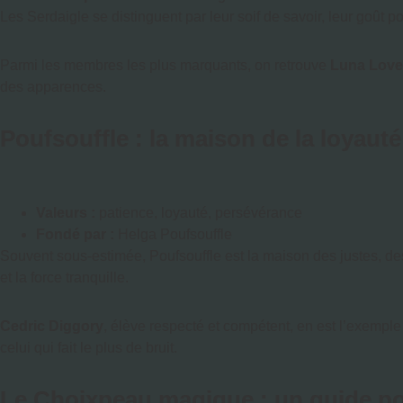
Les Serdaigle se distinguent par leur soif de savoir, leur goût p
Parmi les membres les plus marquants, on retrouve
Luna Lov
des apparences.
Poufsouffle : la maison de la loyauté 
Valeurs :
patience, loyauté, persévérance
Fondé par :
Helga Poufsouffle
Souvent sous-estimée, Poufsouffle est la maison des justes, des 
et la force tranquille.
Cedric Diggory
, élève respecté et compétent, en est l’exemple
celui qui fait le plus de bruit.
Le Choixpeau magique : un guide pou