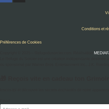
Vi
Conditions et r
Préférences de Cookies
Copyright © 2025 – Refugedusorcier.com. Réalisation
MEDIAF
Le Refuge du Sorcier est une création indépendante destinée à of
ou sponsorisé par Warner Bros. Entertainment Inc., J.K. Rowling, 
🎁 Reçois vite en cadeau ton Grimoir
Inscris-toi et découvre les secrets enchantés de notre apparte
Email