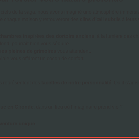
ficiels de la saga, nous avons imaginé une atmosphère immersive
de chaque maison y retrouveront des
clins d’œil subtils
à leurs 
chambres inspirées des dortoirs anciens
, à la lumière des c
fond, pourrait bien vous séduire.
ues pleines de grimoires
vous attendent.
le vous offriront un cocon de confort.
es représentent des
facettes de notre personnalité
. Qu’il s’ag
que en Gironde
, dans un lieu où l’imaginaire prend vie ?
venture unique.