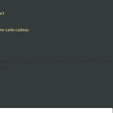
act
 une carte-cadeau
préciés du grand public. Il n’est en aucun cas affilié, autorisé
Potter.