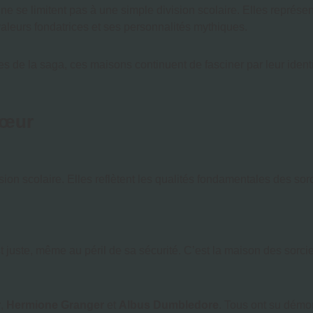
ne se limitent pas à une simple division scolaire. Elles représ
aleurs fondatrices et ses personnalités mythiques.
de la saga, ces maisons continuent de fasciner par leur identi
cœur
ion scolaire. Elles reflètent les qualités fondamentales des sorc
t juste, même au péril de sa sécurité. C’est la maison des sorcie
r
,
Hermione Granger
et
Albus Dumbledore
. Tous ont su démon