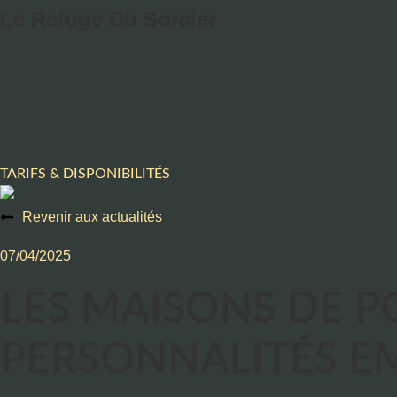
Aller
Le Refuge Du Sorcier
au
contenu
TARIFS & DISPONIBILITÉS
Revenir aux actualités
07/04/2025
LES MAISONS DE P
PERSONNALITÉS E