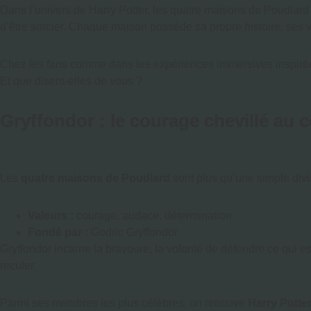
Dans l’univers de Harry Potter, les quatre maisons de Poudlard 
d’être sorcier. Chaque maison possède sa propre histoire, ses v
Chez les fans comme dans les expériences immersives inspirées 
Et que disent-elles de vous ?
Gryffondor : le courage chevillé au 
Les
quatre maisons de Poudlard
sont plus qu’une simple divis
Valeurs :
courage, audace, détermination
Fondé par :
Godric Gryffondor
Gryffondor incarne la bravoure, la volonté de défendre ce qui es
reculer.
Parmi ses membres les plus célèbres, on retrouve
Harry Potte