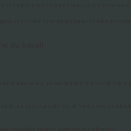
our les énigmes et leur ouverture d’esprit. Ce sont des penseurs,
egood
, dont la vision du monde étrange est en réalité d’une gran
et du travail
travailleurs, de ceux qui avancent sans faire de bruit, mais touj
 parfait : courageux sans être impulsif, humble mais remarquable.
r révéler votre nature profonde