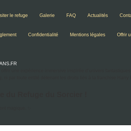
siter le refuge
Galerie
FAQ
Actualités
Cont
èglement
Confidentialité
Mentions légales
Offrir
ANS.FR
frir une expérience immersive inspirée d’univers fantastiques ap
ni par toute entité détenant les droits liés à la franchise Harry 
e du Refuge du Sorcier !
ment magique. ✨