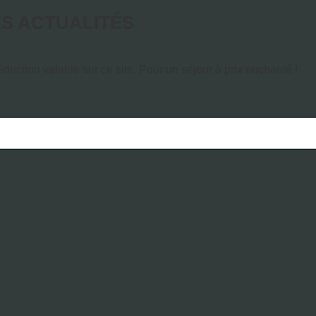
ES ACTUALITÉS
duction valable sur ce site. Pour un séjour à prix enchanté !