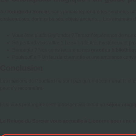
Au
Refuge du Sorcier
, sans jamais reprendre les symboles of
chaleureuses, dortoirs boisés, objets anciens… Les amateurs 
Vous êtes plutôt Gryffondor ? Tentez l’expérience de nos
Serpentard vous attire ? Le salon feutré, mystérieux et pro
Serdaigle ? Nos coins lecture et nos
grandes bibliothèq
Poufsouffle ? Un feu de cheminée et une ambiance convivia
Conclusion
Les maisons de Poudlard ne sont pas qu’un décor narratif : ell
peut s’y reconnaître.
Et si vous prolongiez cette introspection lors d’un
séjour magi
Le Refuge du Sorcier vous accueille à Libourne pour une a